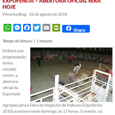
EXPOFENITA – ABERTURA OFICIAL SERÁ
HOJE
Pimenta Blog -
22 de agosto de 2010
WhatsApp
Messenger
Facebook
Twitter
Email
PrintFriendly
Share
Tempo de leitura:
< 1
minuto
Embora sua
programação
tenha
iniciado
ontem, a
abertura
oficial da
Exposição
Agropecuária e Feira de Negócios de Itabuna (Expofenita
2010) acontece neste domingo, às 17 horas. O evento, no