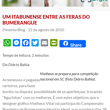
UM ITABUNENSE ENTRE AS FERAS DO
BUMERANGUE
Pimenta Blog -
22 de agosto de 2010
WhatsApp
Messenger
Facebook
Twitter
Email
PrintFriendly
Share
Tempo de leitura:
2
minutos
Do Diário Bahia
Matheus se prepara para competição
nacional em SC (Foto Diário Bahia).
Arremessos e pegadas
certeiros, para fazer
bonito na disputa; possibilidade de se aperfeiçoar, trocando
“figurinhas” com os melhores. É com estes objetivos que o
designer gráfico Matheus Vital vai participa do Campeonato
Brasileiro de Bumerangue Head to Head, que acontece dias 28