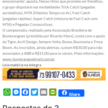
emocionante”, aposta. Nesse ritmo que promete ser frenético,
o grupo disputará nas modalidades Trick Catch (pegadas
acrobáticas), MTA (Máximo Tempo no Ar), Fast Catch
(pegadas rápidas), Super Catch (mistura de Fast Cach com
MTA) e Pegadas Consecutivas.
O campeonato, realizado pela Associação Brasileira de
Bumerangues (presidida por Ricardo Marx), conta com o apoio
da Tigre, Acril Design, Sempre Volta, Bume, Boomania e Troca
Boom. As inscrições, ainda abertas, custam R$30,00 para não
associados à ABB e R$15,00 para os sócios. Mais informações:
www. bumeranguebrasil.com.br
.
Leia matéria na íntegra
WhatsApp
Messenger
Facebook
Twitter
Email
PrintFriendly
Share