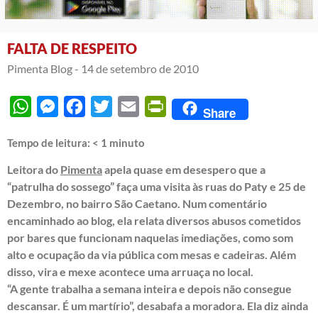
FALTA DE RESPEITO
Pimenta Blog -
14 de setembro de 2010
WhatsApp
Messenger
Facebook
Twitter
Email
PrintFriendly
Share
Tempo de leitura:
< 1
minuto
Leitora do
Pimenta
apela quase em desespero que a
“patrulha do sossego” faça uma visita às ruas do Paty e 25 de
Dezembro, no bairro São Caetano. Num comentário
encaminhado ao blog, ela relata diversos abusos cometidos
por bares que funcionam naquelas imediações, como som
alto e ocupação da via pública com mesas e cadeiras. Além
disso, vira e mexe acontece uma arruaça no local.
“A gente trabalha a semana inteira e depois não consegue
descansar. É um martírio”, desabafa a moradora. Ela diz ainda