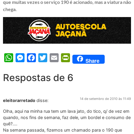
que muitas vezes o serviço 190 é acionado, mas a viatura não
chega.
WhatsApp
Messenger
Facebook
Twitter
Email
PrintFriendly
Share
Respostas de 6
14 de setembro de 2010 às 11:49
eleitorarretado
disse:
Olha, aqui na minha rua tem um lava jato, do tico, q/ de vez em
quando, nos fins de semana, faz dele, um bordel e consumo de
quê?….
Na semana passada, fizemos um chamado para o 190 que