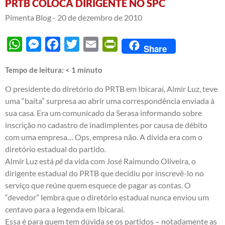
PRTB COLOCA DIRIGENTE NO SPC
Pimenta Blog -
20 de dezembro de 2010
WhatsApp
Messenger
Facebook
Twitter
Email
PrintFriendly
Share
Tempo de leitura:
< 1
minuto
O presidente do diretório do PRTB em Ibicaraí, Almir Luz, teve
uma “baita” surpresa ao abrir uma correspondência enviada à
sua casa. Era um comunicado da Serasa informando sobre
inscrição no cadastro de inadimplentes por causa de débito
com uma empresa… Ops, empresa não. A dívida era com o
diretório estadual do partido.
Almir Luz está
pê
da vida com José Raimundo Oliveira, o
dirigente estadual do PRTB que decidiu por inscrevê-lo no
serviço que reúne quem esquece de pagar as contas. O
“devedor” lembra que o diretório estadual nunca enviou um
centavo para a legenda em Ibicaraí.
Essa é para quem tem dúvida se os partidos – notadamente as