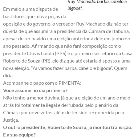
Ruy Machado: barba, cabelo e
bigode".
Em meio a uma disputa de
bastidores que move peças da
oposição e do governo, o vereador Ruy Machado diz não ter
dúvida de que assumirá a presidência da Câmara de Itabuna,
apesar de ter havido uma eleição anterior à dele em junho do
ano passado. Afirmando que não fará composição com o
presidente Clóvis Loiola (PPS) e o primeiro secretário da Casa,
Roberto de Souza (PR), ele diz que até estaria disposto a uma
nova eleição. “Aí vamos fazer barba, cabelo e bigode”. Quem
diria…
Acompanhe o papo com o PIMENTA:
Você assume no dia primeiro?
Não tenho a menor dúvida, já que a eleição de um ano e meio
atrás foi totalmente ilegal e derrubada pelo plenário da
Câmara por nove votos, além de ter sido reconhecida pela
Justiça.
O outro presidente, Roberto de Souza, já montou transição.
E a sua equipe?