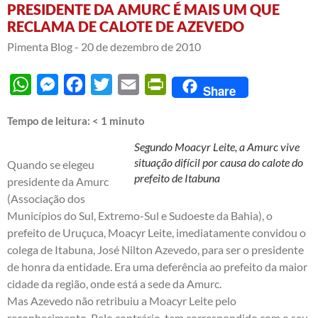
PRESIDENTE DA AMURC É MAIS UM QUE
RECLAMA DE CALOTE DE AZEVEDO
Pimenta Blog -
20 de dezembro de 2010
WhatsApp
Messenger
Facebook
Twitter
Email
PrintFriendly
Share
Tempo de leitura:
< 1
minuto
Segundo Moacyr Leite, a Amurc vive
situação difícil por causa do calote do
Quando se elegeu
prefeito de Itabuna
presidente da Amurc
(Associação dos
Municípios do Sul, Extremo-Sul e Sudoeste da Bahia), o
prefeito de Uruçuca, Moacyr Leite, imediatamente convidou o
colega de Itabuna, José Nilton Azevedo, para ser o presidente
de honra da entidade. Era uma deferência ao prefeito da maior
cidade da região, onde está a sede da Amurc.
Mas Azevedo não retribuiu a Moacyr Leite pelo
reconhecimento. Pelo contrário, tem correspondido com o seu