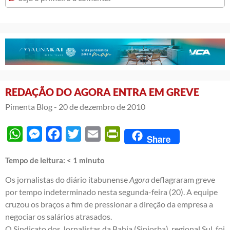
REDAÇÃO DO AGORA ENTRA EM GREVE
Pimenta Blog -
20 de dezembro de 2010
WhatsApp
Messenger
Facebook
Twitter
Email
PrintFriendly
Share
Tempo de leitura:
< 1
minuto
Os jornalistas do diário itabunense
Agora
deflagraram greve
por tempo indeterminado nesta segunda-feira (20). A equipe
cruzou os braços a fim de pressionar a direção da empresa a
negociar os salários atrasados.
O Sindicato dos Jornalistas da Bahia (Sinjorba), regional Sul, foi