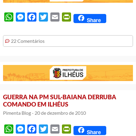
WhatsApp
Messenger
Facebook
Twitter
Email
PrintFriendly
Share
22 Comentários
GUERRA NA PM SUL-BAIANA DERRUBA
COMANDO EM ILHÉUS
Pimenta Blog -
20 de dezembro de 2010
WhatsApp
Messenger
Facebook
Twitter
Email
PrintFriendly
Share