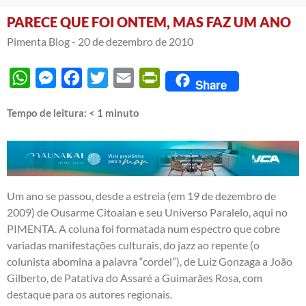
PARECE QUE FOI ONTEM, MAS FAZ UM ANO
Pimenta Blog -
20 de dezembro de 2010
WhatsApp
Messenger
Facebook
Twitter
Email
PrintFriendly
Share
Tempo de leitura:
< 1
minuto
Um ano se passou, desde a estreia (em 19 de dezembro de
2009) de Ousarme Citoaian e seu
Universo Paralelo
, aqui no
PIMENTA. A coluna foi formatada num espectro que cobre
variadas manifestações culturais, do jazz ao repente (o
colunista abomina a palavra “cordel”), de Luiz Gonzaga a João
Gilberto, de Patativa do Assaré a Guimarães Rosa, com
destaque para os autores regionais.