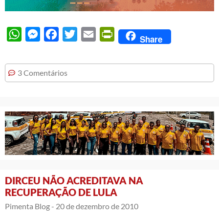
WhatsApp
Messenger
Facebook
Twitter
Email
PrintFriendly
Share
3 Comentários
DIRCEU NÃO ACREDITAVA NA
RECUPERAÇÃO DE LULA
Pimenta Blog -
20 de dezembro de 2010