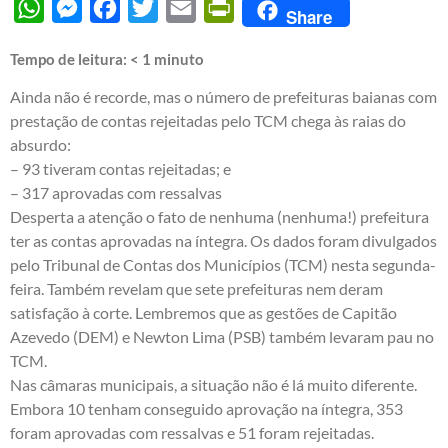
WhatsApp
Messenger
Facebook
Twitter
Email
PrintFriendly
Share
Tempo de leitura:
< 1
minuto
Ainda não é recorde, mas o número de prefeituras baianas com
prestação de contas rejeitadas pelo TCM chega às raias do
absurdo:
– 93 tiveram contas rejeitadas; e
– 317 aprovadas com ressalvas
Desperta a atenção o fato de nenhuma (nenhuma!) prefeitura
ter as contas aprovadas na íntegra. Os dados foram divulgados
pelo Tribunal de Contas dos Municípios (TCM) nesta segunda-
feira. Também revelam que sete prefeituras nem deram
satisfação à corte. Lembremos que as gestões de Capitão
Azevedo (DEM) e Newton Lima (PSB) também levaram pau no
TCM.
Nas câmaras municipais, a situação não é lá muito diferente.
Embora 10 tenham conseguido aprovação na íntegra, 353
foram aprovadas com ressalvas e 51 foram rejeitadas.