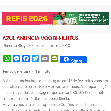
AZUL ANUNCIA VOO BH-ILHÉUS
Pimenta Blog -
20 de dezembro de 2010
WhatsApp
Messenger
Facebook
Twitter
Email
PrintFriendly
Share
Tempo de leitura:
< 1
minuto
A Azul anunciou hoje que inaugura em 1º de fevereiro voos em
dias alternados entre Belo Horizonte e Ilhéus. A companhia já
iniciou a venda de passagem, que custará R$ 109,00 o bilhete
comprado com 21 dias de antecedência.
Haverá voos entre o aeroporto de Confins e o de Ilhéus em
dias alternados (domingos, terças e quintas). Minas Gerais é o