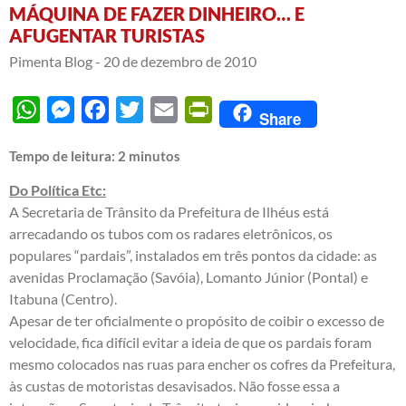
MÁQUINA DE FAZER DINHEIRO… E
AFUGENTAR TURISTAS
Pimenta Blog -
20 de dezembro de 2010
WhatsApp
Messenger
Facebook
Twitter
Email
PrintFriendly
Share
Tempo de leitura:
2
minutos
Do Política Etc:
A Secretaria de Trânsito da Prefeitura de Ilhéus está
arrecadando os tubos com os radares eletrônicos, os
populares “pardais”, instalados em três pontos da cidade: as
avenidas Proclamação (Savóia), Lomanto Júnior (Pontal) e
Itabuna (Centro).
Apesar de ter oficialmente o propósito de coibir o excesso de
velocidade, fica difícil evitar a ideia de que os pardais foram
mesmo colocados nas ruas para encher os cofres da Prefeitura,
às custas de motoristas desavisados. Não fosse essa a