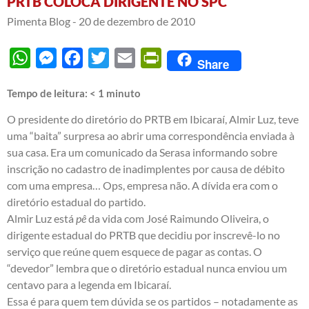
PRTB COLOCA DIRIGENTE NO SPC
Pimenta Blog -
20 de dezembro de 2010
WhatsApp
Messenger
Facebook
Twitter
Email
PrintFriendly
Share
Tempo de leitura:
< 1
minuto
O presidente do diretório do PRTB em Ibicaraí, Almir Luz, teve
uma “baita” surpresa ao abrir uma correspondência enviada à
sua casa. Era um comunicado da Serasa informando sobre
inscrição no cadastro de inadimplentes por causa de débito
com uma empresa… Ops, empresa não. A dívida era com o
diretório estadual do partido.
Almir Luz está
pê
da vida com José Raimundo Oliveira, o
dirigente estadual do PRTB que decidiu por inscrevê-lo no
serviço que reúne quem esquece de pagar as contas. O
“devedor” lembra que o diretório estadual nunca enviou um
centavo para a legenda em Ibicaraí.
Essa é para quem tem dúvida se os partidos – notadamente as