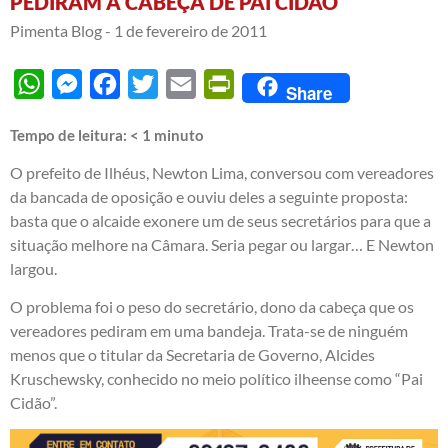
PEDIRAM A CABEÇA DE PAI CIDÃO
Pimenta Blog -
1 de fevereiro de 2011
WhatsApp
Messenger
Facebook
Twitter
Email
PrintFriendly
Share
Tempo de leitura:
< 1
minuto
O prefeito de Ilhéus, Newton Lima, conversou com vereadores
da bancada de oposição e ouviu deles a seguinte proposta:
basta que o alcaide exonere um de seus secretários para que a
situação melhore na Câmara. Seria pegar ou largar… E Newton
largou.
O problema foi o peso do secretário, dono da cabeça que os
vereadores pediram em uma bandeja. Trata-se de ninguém
menos que o titular da Secretaria de Governo, Alcides
Kruschewsky, conhecido no meio político ilheense como “Pai
Cidão”.