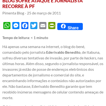
BLOG SOFRE ATAQUE E JORNALISTA
RECORRE À PF
Pimenta Blog -
25 de março de 2011
WhatsApp
Messenger
Facebook
Twitter
Email
PrintFriendly
Share
Tempo de leitura:
< 1
minuto
Há apenas uma semana na internet, o
blog do bené
,
comandado pelo jornalista
Ederivaldo Benedito
, de Itabuna,
sofreu diversas tentativas de invasão, por parte de
hackers,
nas
últimas horas. Além disso, segundo o jornalista responsável, os
invasores já estão de posse de endereços eletrônicos dos
departamentos de jornalismo e comercial do site, e
encaminhando informações e conteúdos não autorizados por
ele. Não bastasse, Ederivaldo Benedito garante que tem
recebido inúmeras mensagens de celular contendo ameaças de
morte.