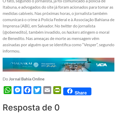
O fato, segundo o jornalista, já foi comunicado à polícia de
Itabuna, e advogados do site já foram acionados para tomar as
medidas cabíveis. Nas próximas horas, o jornalista também
comunicará o crime à Polícia Federal e à Associação Bahiana de
Imprensa (ABI), em Salvador. No
twitter
do jornalista
(
@obenedito
), também invadido, os
hackers
atingem o moral
de Benedito. Nas ameaças de morte as mensagem vêm
assinadas por alguém que se identifica como “Vesper”, segundo
informou.
Do
Jornal Bahia Online
WhatsApp
Messenger
Facebook
Twitter
Email
PrintFriendly
Share
Resposta de 0