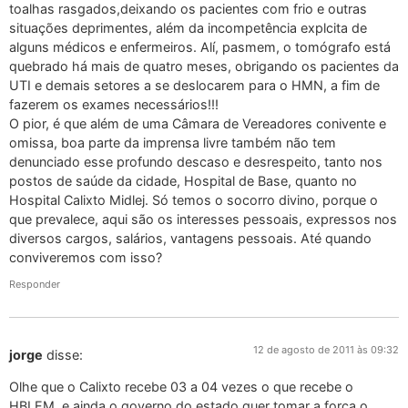
toalhas rasgados,deixando os pacientes com frio e outras
situações deprimentes, além da incompetência explcita de
alguns médicos e enfermeiros. Alí, pasmem, o tomógrafo está
quebrado há mais de quatro meses, obrigando os pacientes da
UTI e demais setores a se deslocarem para o HMN, a fim de
fazerem os exames necessários!!!
O pior, é que além de uma Câmara de Vereadores conivente e
omissa, boa parte da imprensa livre também não tem
denunciado esse profundo descaso e desrespeito, tanto nos
postos de saúde da cidade, Hospital de Base, quanto no
Hospital Calixto Midlej. Só temos o socorro divino, porque o
que prevalece, aqui são os interesses pessoais, expressos nos
diversos cargos, salários, vantagens pessoais. Até quando
conviveremos com isso?
Responder
12 de agosto de 2011 às 09:32
jorge
disse:
Olhe que o Calixto recebe 03 a 04 vezes o que recebe o
HBLEM, e ainda o governo do estado quer tomar a forca o