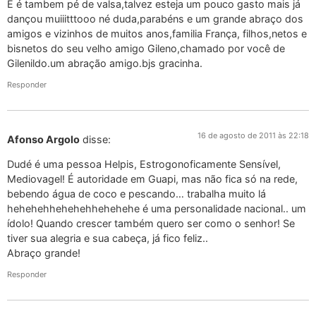
E é tambem pé de valsa,talvez esteja um pouco gasto mais já
dançou muiiitttooo né duda,parabéns e um grande abraço dos
amigos e vizinhos de muitos anos,familia França, filhos,netos e
bisnetos do seu velho amigo Gileno,chamado por você de
Gilenildo.um abração amigo.bjs gracinha.
Responder
16 de agosto de 2011 às 22:18
Afonso Argolo
disse:
Dudé é uma pessoa Helpis, Estrogonoficamente Sensível,
Mediovagel! É autoridade em Guapi, mas não fica só na rede,
bebendo água de coco e pescando… trabalha muito lá
hehehehhehehehhehehehe é uma personalidade nacional.. um
ídolo! Quando crescer também quero ser como o senhor! Se
tiver sua alegria e sua cabeça, já fico feliz..
Abraço grande!
Responder