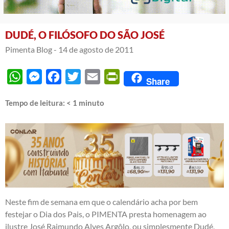
DUDÉ, O FILÓSOFO DO SÃO JOSÉ
Pimenta Blog -
14 de agosto de 2011
WhatsApp
Messenger
Facebook
Twitter
Email
PrintFriendly
Share
Tempo de leitura:
< 1
minuto
Neste fim de semana em que o calendário acha por bem
festejar o Dia dos Pais, o PIMENTA presta homenagem ao
ilustre José Raimundo Alves Argôlo, ou simplesmente Dudé,