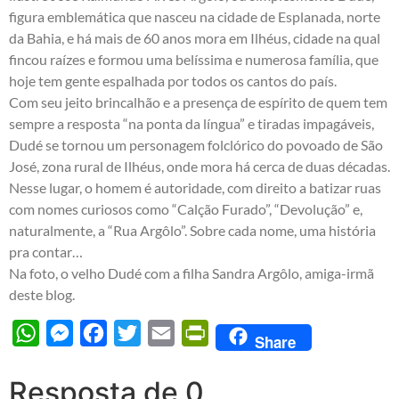
figura emblemática que nasceu na cidade de Esplanada, norte
da Bahia, e há mais de 60 anos mora em Ilhéus, cidade na qual
fincou raízes e formou uma belíssima e numerosa família, que
hoje tem gente espalhada por todos os cantos do país.
Com seu jeito brincalhão e a presença de espírito de quem tem
sempre a resposta “na ponta da língua” e tiradas impagáveis,
Dudé se tornou um personagem folclórico do povoado de São
José, zona rural de Ilhéus, onde mora há cerca de duas décadas.
Nesse lugar, o homem é autoridade, com direito a batizar ruas
com nomes curiosos como “Calção Furado”, “Devolução” e,
naturalmente, a “Rua Argôlo”. Sobre cada nome, uma história
pra contar…
Na foto, o velho Dudé com a filha Sandra Argôlo, amiga-irmã
deste blog.
WhatsApp
Messenger
Facebook
Twitter
Email
PrintFriendly
Share
Resposta de 0