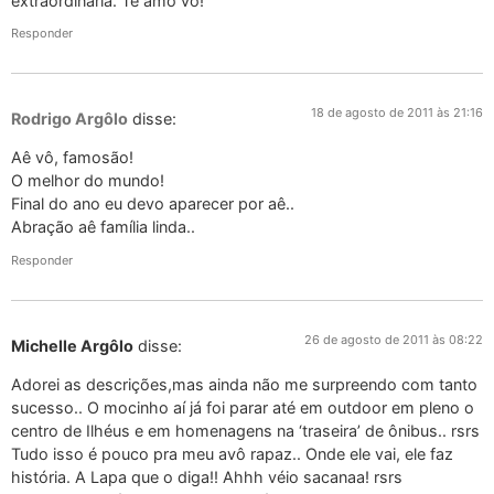
extraordinária. Te amo vô!
Responder
18 de agosto de 2011 às 21:16
Rodrigo Argôlo
disse:
Aê vô, famosão!
O melhor do mundo!
Final do ano eu devo aparecer por aê..
Abração aê família linda..
Responder
26 de agosto de 2011 às 08:22
Michelle Argôlo
disse:
Adorei as descrições,mas ainda não me surpreendo com tanto
sucesso.. O mocinho aí já foi parar até em outdoor em pleno o
centro de Ilhéus e em homenagens na ‘traseira’ de ônibus.. rsrs
Tudo isso é pouco pra meu avô rapaz.. Onde ele vai, ele faz
história. A Lapa que o diga!! Ahhh véio sacanaa! rsrs