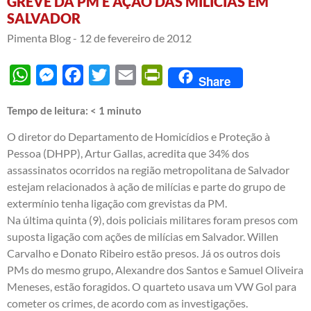
GREVE DA PM E AÇÃO DAS MILÍCIAS EM
SALVADOR
Pimenta Blog -
12 de fevereiro de 2012
WhatsApp
Messenger
Facebook
Twitter
Email
PrintFriendly
Share
Tempo de leitura:
< 1
minuto
O diretor do Departamento de Homicídios e Proteção à
Pessoa (DHPP), Artur Gallas, acredita que 34% dos
assassinatos ocorridos na região metropolitana de Salvador
estejam relacionados à ação de milícias e parte do grupo de
extermínio tenha ligação com grevistas da PM.
Na última quinta (9), dois policiais militares foram presos com
suposta ligação com ações de milícias em Salvador. Willen
Carvalho e Donato Ribeiro estão presos. Já os outros dois
PMs do mesmo grupo, Alexandre dos Santos e Samuel Oliveira
Meneses, estão foragidos. O quarteto usava um VW Gol para
cometer os crimes, de acordo com as investigações.