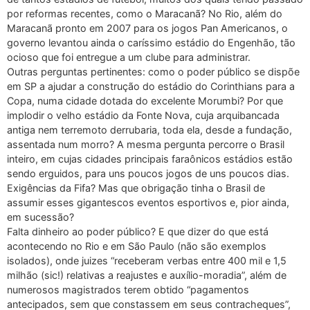
por reformas recentes, como o Maracanã? No Rio, além do
Maracanã pronto em 2007 para os jogos Pan Americanos, o
governo levantou ainda o caríssimo estádio do Engenhão, tão
ocioso que foi entregue a um clube para administrar.
Outras perguntas pertinentes: como o poder público se dispõe
em SP a ajudar a construção do estádio do Corinthians para a
Copa, numa cidade dotada do excelente Morumbi? Por que
implodir o velho estádio da Fonte Nova, cuja arquibancada
antiga nem terremoto derrubaria, toda ela, desde a fundação,
assentada num morro? A mesma pergunta percorre o Brasil
inteiro, em cujas cidades principais faraônicos estádios estão
sendo erguidos, para uns poucos jogos de uns poucos dias.
Exigências da Fifa? Mas que obrigação tinha o Brasil de
assumir esses gigantescos eventos esportivos e, pior ainda,
em sucessão?
Falta dinheiro ao poder público? E que dizer do que está
acontecendo no Rio e em São Paulo (não são exemplos
isolados), onde juizes “receberam verbas entre 400 mil e 1,5
milhão (sic!) relativas a reajustes e auxílio-moradia”, além de
numerosos magistrados terem obtido “pagamentos
antecipados, sem que constassem em seus contracheques”,