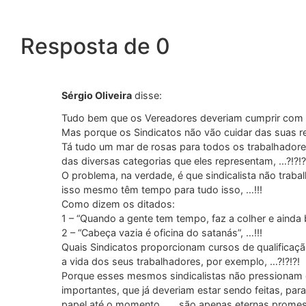
Resposta de 0
Sérgio Oliveira
disse:
Tudo bem que os Vereadores deveriam cumprir com a
Mas porque os Sindicatos não vão cuidar das suas re
Tá tudo um mar de rosas para todos os trabalhadore
das diversas categorias que eles representam, …?!?!?
O problema, na verdade, é que sindicalista não traba
isso mesmo têm tempo para tudo isso, …!!!
Como dizem os ditados:
1 – “Quando a gente tem tempo, faz a colher e ainda 
2 – “Cabeça vazia é oficina do satanás”, …!!!
Quais Sindicatos proporcionam cursos de qualificação
a vida dos seus trabalhadores, por exemplo, …?!?!?!
Porque esses mesmos sindicalistas não pressionam 
importantes, que já deveriam estar sendo feitas, pa
papel até o momento, …, são apenas eternas promessa