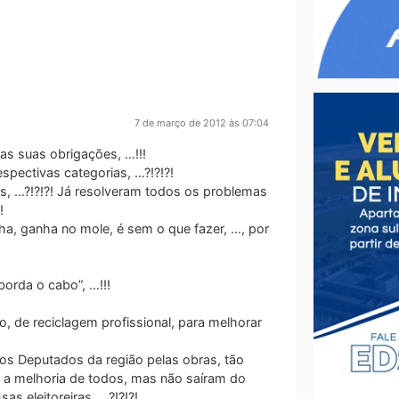
7 de março de 2012 às 07:04
s suas obrigações, …!!!
spectivas categorias, …?!?!?!
s, …?!?!?! Já resolveram todos os problemas
!
lha, ganha no mole, é sem o que fazer, …, por
borda o cabo”, …!!!
, de reciclagem profissional, para melhorar
os Deputados da região pelas obras, tão
ra a melhoria de todos, mas não saíram do
s eleitoreiras, …?!?!?!