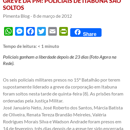
GREVE DA PM: POLICIAIS DE ITABUNA SÃO
SOLTOS
Pimenta Blog -
8 de março de 2012
WhatsApp
Messenger
Facebook
Twitter
Email
PrintFriendly
Share
Tempo de leitura:
< 1
minuto
Policiais ganham a liberdade depois de 23 dias (Foto Agora na
Rede).
Os seis policiais militares presos no 15º Batalhão por terem
supostamente liderado a greve da corporação em Itabuna
foram soltos nesta tarde de quinta-feira (8). As prisões foram
ordenadas pela Justiça Militar.
José Januário Neto, José Roberto dos Santos, Márcia Batista
de Oliveira, Renata Tereza Brandão Meireles, Valéria
Rodrigues Morais Silva e Wadson Andrade foram
presos em
14 de fevereiro
, três dias depois de a greve ter sido encerrada