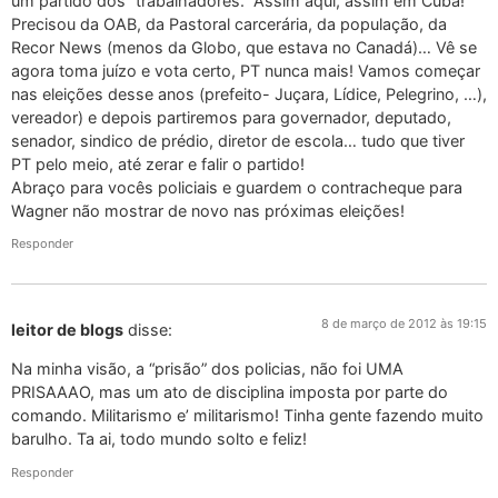
um partido dos “trabalhadores.” Assim aqui, assim em Cuba!
Precisou da OAB, da Pastoral carcerária, da população, da
Recor News (menos da Globo, que estava no Canadá)… Vê se
agora toma juízo e vota certo, PT nunca mais! Vamos começar
nas eleições desse anos (prefeito- Juçara, Lídice, Pelegrino, …),
vereador) e depois partiremos para governador, deputado,
senador, sindico de prédio, diretor de escola… tudo que tiver
PT pelo meio, até zerar e falir o partido!
Abraço para vocês policiais e guardem o contracheque para
Wagner não mostrar de novo nas próximas eleições!
Responder
8 de março de 2012 às 19:15
leitor de blogs
disse:
Na minha visão, a “prisão” dos policias, não foi UMA
PRISAAAO, mas um ato de disciplina imposta por parte do
comando. Militarismo e’ militarismo! Tinha gente fazendo muito
barulho. Ta ai, todo mundo solto e feliz!
Responder