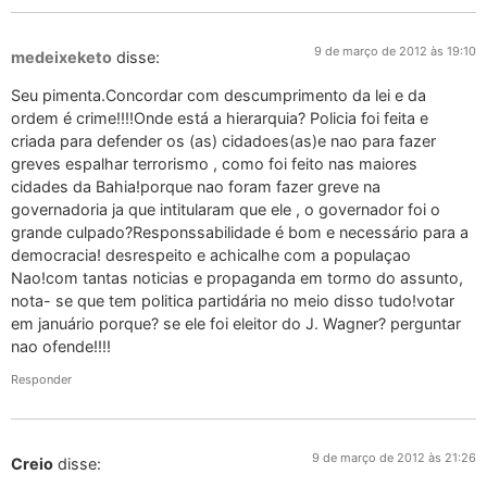
9 de março de 2012 às 19:10
medeixeketo
disse:
Seu pimenta.Concordar com descumprimento da lei e da
ordem é crime!!!!Onde está a hierarquia? Policia foi feita e
criada para defender os (as) cidadoes(as)e nao para fazer
greves espalhar terrorismo , como foi feito nas maiores
cidades da Bahia!porque nao foram fazer greve na
governadoria ja que intitularam que ele , o governador foi o
grande culpado?Responssabilidade é bom e necessário para a
democracia! desrespeito e achicalhe com a populaçao
Nao!com tantas noticias e propaganda em tormo do assunto,
nota- se que tem politica partidária no meio disso tudo!votar
em januário porque? se ele foi eleitor do J. Wagner? perguntar
nao ofende!!!!
Responder
9 de março de 2012 às 21:26
Creio
disse: