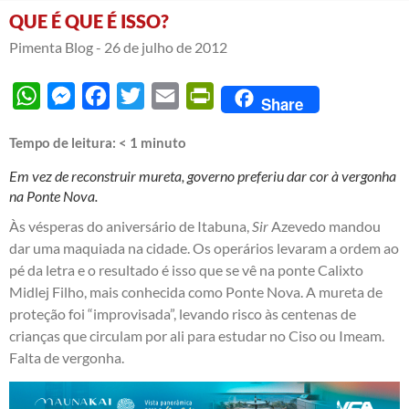
QUE É QUE É ISSO?
Pimenta Blog -
26 de julho de 2012
WhatsApp
Messenger
Facebook
Twitter
Email
PrintFriendly
Share
Tempo de leitura:
< 1
minuto
Em vez de reconstruir mureta, governo preferiu dar cor à vergonha
na Ponte Nova.
Às vésperas do aniversário de Itabuna,
Sir
Azevedo mandou
dar uma maquiada na cidade. Os operários levaram a ordem ao
pé da letra e o resultado é isso que se vê na ponte Calixto
Midlej Filho, mais conhecida como Ponte Nova. A mureta de
proteção foi “improvisada”, levando risco às centenas de
crianças que circulam por ali para estudar no Ciso ou Imeam.
Falta de vergonha.