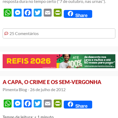
resposta dura no tempo certo (“7 de outubro, nas urnas”).
WhatsApp
Messenger
Facebook
Twitter
Email
PrintFriendly
Share
25 Comentários
A CAPA, O CRIME E OS SEM-VERGONHA
Pimenta Blog -
26 de julho de 2012
WhatsApp
Messenger
Facebook
Twitter
Email
PrintFriendly
Share
Tempo de leitura:
< 1
minuto