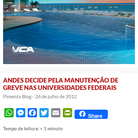
ANDES DECIDE PELA MANUTENÇÃO DE
GREVE NAS UNIVERSIDADES FEDERAIS
Pimenta Blog -
26 de julho de 2012
WhatsApp
Messenger
Facebook
Twitter
Email
PrintFriendly
Share
Tempo de leitura:
< 1
minuto