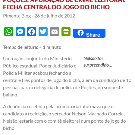
FECHA CENTRAL DO JOGO DO BICHO
Pimenta Blog -
26 de julho de 2012
WhatsApp
Messenger
Facebook
Twitter
Email
PrintFriendly
Share
Tempo de leitura:
< 1
minuto
Nelsão foi
Uma ação conjunta do Ministério
surpreendido…
Público estadual, Poder Judiciário e
Polícia Militar acabou fechando a
central e três pontos de jogo do bicho, além da condução de 10
pessoas para a delegacia de polícia de Poções, no sudoeste
baiano.
A denúncia recebida pela promotoria informava que o
candidato à reeleição, o vereador Nelson Machado Correia,
Nelsão, estaria com o comitê eleitoral num ponto de jogo do
bicho.