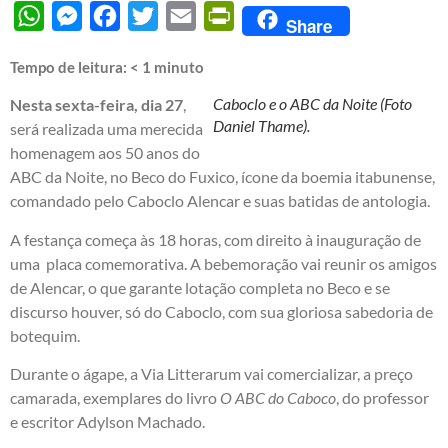
WhatsApp
Messenger
Facebook
Twitter
Email
PrintFriendly
Share
Tempo de leitura:
< 1
minuto
Caboclo e o ABC da Noite (Foto
Nesta sexta-feira, dia 27
,
Daniel Thame).
será realizada uma merecida
homenagem aos 50 anos do
ABC da Noite, no Beco do Fuxico, ícone da boemia itabunense,
comandado pelo Caboclo Alencar e suas batidas de antologia.
A festança começa às 18 horas, com direito à inauguração de
uma placa comemorativa. A bebemoração vai reunir os amigos
de Alencar, o que garante lotação completa no Beco e se
discurso houver, só do Caboclo, com sua gloriosa sabedoria de
botequim.
Durante o ágape, a Via Litterarum vai comercializar, a preço
camarada, exemplares do livro
O ABC do Caboco
, do professor
e escritor Adylson Machado.