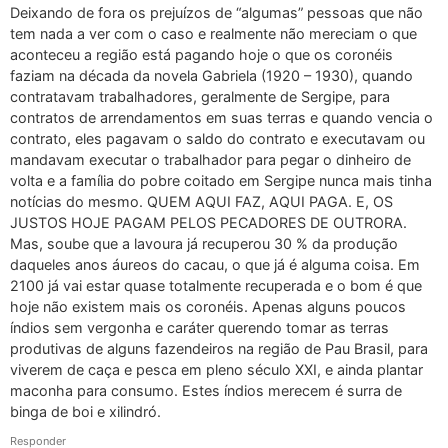
Deixando de fora os prejuízos de “algumas” pessoas que não
tem nada a ver com o caso e realmente não mereciam o que
aconteceu a região está pagando hoje o que os coronéis
faziam na década da novela Gabriela (1920 – 1930), quando
contratavam trabalhadores, geralmente de Sergipe, para
contratos de arrendamentos em suas terras e quando vencia o
contrato, eles pagavam o saldo do contrato e executavam ou
mandavam executar o trabalhador para pegar o dinheiro de
volta e a família do pobre coitado em Sergipe nunca mais tinha
notícias do mesmo. QUEM AQUI FAZ, AQUI PAGA. E, OS
JUSTOS HOJE PAGAM PELOS PECADORES DE OUTRORA.
Mas, soube que a lavoura já recuperou 30 % da produção
daqueles anos áureos do cacau, o que já é alguma coisa. Em
2100 já vai estar quase totalmente recuperada e o bom é que
hoje não existem mais os coronéis. Apenas alguns poucos
índios sem vergonha e caráter querendo tomar as terras
produtivas de alguns fazendeiros na região de Pau Brasil, para
viverem de caça e pesca em pleno século XXI, e ainda plantar
maconha para consumo. Estes índios merecem é surra de
binga de boi e xilindró.
Responder