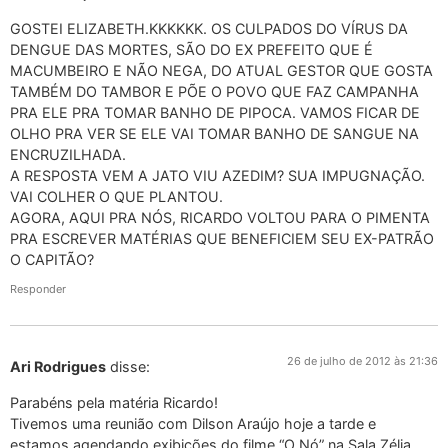
GOSTEI ELIZABETH.KKKKKK. OS CULPADOS DO VÍRUS DA
DENGUE DAS MORTES, SÃO DO EX PREFEITO QUE É
MACUMBEIRO E NÃO NEGA, DO ATUAL GESTOR QUE GOSTA
TAMBÉM DO TAMBOR E PÕE O POVO QUE FAZ CAMPANHA
PRA ELE PRA TOMAR BANHO DE PIPOCA. VAMOS FICAR DE
OLHO PRA VER SE ELE VAI TOMAR BANHO DE SANGUE NA
ENCRUZILHADA.
A RESPOSTA VEM A JATO VIU AZEDIM? SUA IMPUGNAÇÃO.
VAI COLHER O QUE PLANTOU.
AGORA, AQUI PRA NÓS, RICARDO VOLTOU PARA O PIMENTA
PRA ESCREVER MATÉRIAS QUE BENEFICIEM SEU EX-PATRÃO
O CAPITÃO?
Responder
26 de julho de 2012 às 21:36
Ari Rodrigues
disse:
Parabéns pela matéria Ricardo!
Tivemos uma reunião com Dilson Araújo hoje a tarde e
estamos agendando exibições do filme “O Nó” na Sala Zélia