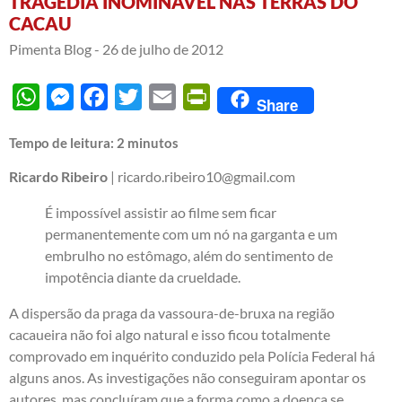
TRAGÉDIA INOMINÁVEL NAS TERRAS DO
CACAU
Pimenta Blog -
26 de julho de 2012
WhatsApp
Messenger
Facebook
Twitter
Email
PrintFriendly
Share
Tempo de leitura:
2
minutos
Ricardo Ribeiro
| ricardo.ribeiro10@gmail.com
É impossível assistir ao filme sem ficar
permanentemente com um nó na garganta e um
embrulho no estômago, além do sentimento de
impotência diante da crueldade.
A dispersão da praga da vassoura-de-bruxa na região
cacaueira não foi algo natural e isso ficou totalmente
comprovado em inquérito conduzido pela Polícia Federal há
alguns anos. As investigações não conseguiram apontar os
autores, mas concluíram que a forma como a doença se