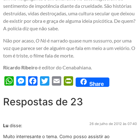
sentimento de impotência diante da crueldade. São histórias
destruídas, vidas destroçadas, uma cultura secular que deixou
de existir por obra e graça de alguma ideia psicótica. De quem?
A polícia diz que não sabe.
Não por acaso,
O Nó
é narrado quase num sussurro, por uma
voz que parece ser de alguém que fala em meio a um velório. O
tom é triste, o filme fala de morte.
Ricardo Ribeiro
é editor do
Cenabahiana
.
WhatsApp
Messenger
Facebook
Twitter
Email
PrintFriendly
Share
Respostas de 23
26 de julho de 2012 às 07:40
Lu
disse:
Muito interresante o tema. Como posso assistir ao