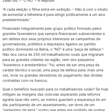
Zelão diz: – “O NÓ” – A Reprise!
“A cada eleição o filme entra em exibição: – Não é com o intuito
de aumentar a bilheteria é para atingir politicamente a um alvo
predeterminado.”
Financiado integralmente pelo grupo político formado pelos
grandes fazendeiros que sempre financiaram subservientes e
em defesa dos seus próprios interesses as campanhas de
governadores, prefeitos e deputados ligados ao partido
político dominante na Bahia, o “NÓ” é uma “peça de defesa:”-
Não dos cerca de 250 mil trabalhadores rurais que migraram
para as grandes cidades da região, nem dos pequenos
“burareiros e arredantários.” Foi, antes de ser uma peça de
caráter técnico e social, uma peça de defesa para; mais uma
vez, livrar os grandes devedores do pagamento das dívidas
contraídas com os bancos.
Qual o benefício buscado para os trabalhadores rurais? Se hoje
mitigam as margens das rodovias esperando pela reforma
agrária (que não vem), ao menos guardam a esperança de um
dia; participando de um assentamento, ser dono de um
“pedaçinho de terra,” sonho que antes era proibido de sonhar