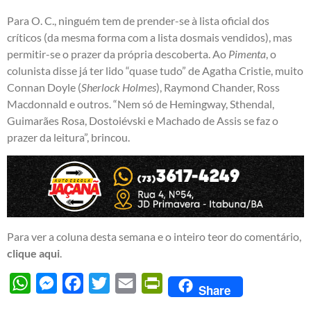
Para O. C., ninguém tem de prender-se à lista oficial dos
críticos (da mesma forma com a lista dosmais vendidos), mas
permitir-se o prazer da própria descoberta. Ao
Pimenta
, o
colunista disse já ter lido “quase tudo” de Agatha Cristie, muito
Connan Doyle (
Sherlock Holmes
), Raymond Chander, Ross
Macdonnald e outros. “Nem só de Hemingway, Sthendal,
Guimarães Rosa, Dostoiévski e Machado de Assis se faz o
prazer da leitura”, brincou.
Para ver a coluna desta semana e o inteiro teor do comentário,
clique aqui
.
WhatsApp
Messenger
Facebook
Twitter
Email
PrintFriendly
Share