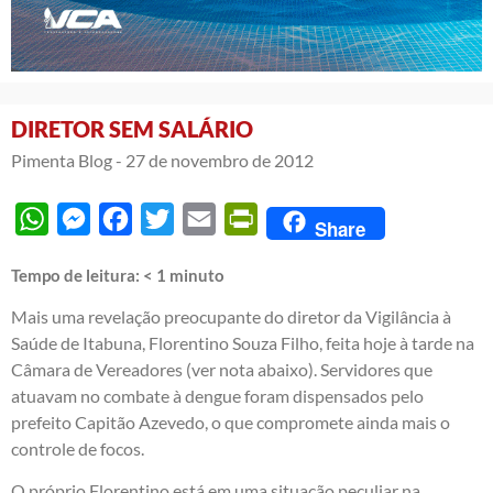
DIRETOR SEM SALÁRIO
Pimenta Blog -
27 de novembro de 2012
WhatsApp
Messenger
Facebook
Twitter
Email
PrintFriendly
Share
Tempo de leitura:
< 1
minuto
Mais uma revelação preocupante do diretor da Vigilância à
Saúde de Itabuna, Florentino Souza Filho, feita hoje à tarde na
Câmara de Vereadores (ver nota abaixo). Servidores que
atuavam no combate à dengue foram dispensados pelo
prefeito Capitão Azevedo, o que compromete ainda mais o
controle de focos.
O próprio Florentino está em uma situação peculiar na