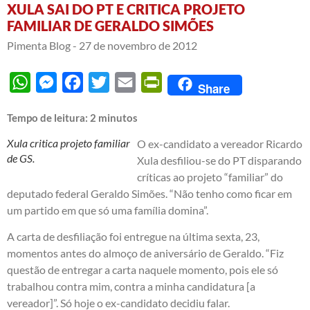
XULA SAI DO PT E CRITICA PROJETO
FAMILIAR DE GERALDO SIMÕES
Pimenta Blog -
27 de novembro de 2012
WhatsApp
Messenger
Facebook
Twitter
Email
PrintFriendly
Share
Tempo de leitura:
2
minutos
Xula critica projeto familiar
O ex-candidato a vereador Ricardo
de GS.
Xula desfiliou-se do PT disparando
críticas ao projeto “familiar” do
deputado federal Geraldo Simões. “Não tenho como ficar em
um partido em que só uma família domina”.
A carta de desfiliação foi entregue na última sexta, 23,
momentos antes do almoço de aniversário de Geraldo. “Fiz
questão de entregar a carta naquele momento, pois ele só
trabalhou contra mim, contra a minha candidatura [a
vereador]”. Só hoje o ex-candidato decidiu falar.