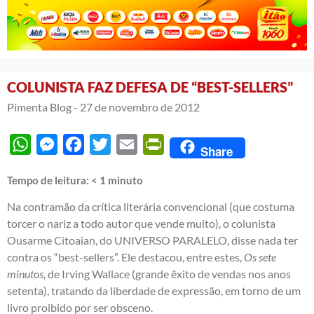
COLUNISTA FAZ DEFESA DE “BEST-SELLERS”
Pimenta Blog -
27 de novembro de 2012
WhatsApp
Messenger
Facebook
Twitter
Email
PrintFriendly
Share
Tempo de leitura:
< 1
minuto
Na contramão da crítica literária convencional (que costuma
torcer o nariz a todo autor que vende muito), o colunista
Ousarme Citoaian, do UNIVERSO PARALELO, disse nada ter
contra os “best-sellers”. Ele destacou, entre estes,
Os sete
minutos
, de Irving Wallace (grande êxito de vendas nos anos
setenta), tratando da liberdade de expressão, em torno de um
livro proibido por ser obsceno.