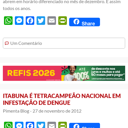
abrem em horário diferenciado no mês de dezembro. É assim
todos os anos.
WhatsApp
Messenger
Facebook
Twitter
Email
PrintFriendly
Share
Um Comentário
ITABUNA É TETRACAMPEÃO NACIONAL EM
INFESTAÇÃO DE DENGUE
Pimenta Blog -
27 de novembro de 2012
WhatsApp
Messenger
Facebook
Twitter
Email
PrintFriendly