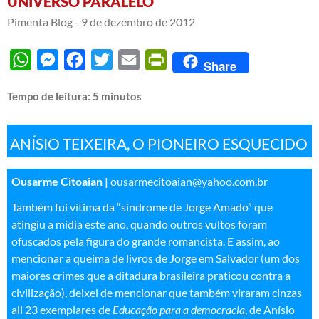
UNIVERSO PARALELO
Pimenta Blog -
9 de dezembro de 2012
WhatsApp
Messenger
Facebook
Twitter
Email
PrintFriendly
Share
Tempo de leitura:
5
minutos
ANÍSIO TEIXEIRA, O PIONEIRO ESQUECIDO
Ousarme Citoaian |
ousarmecitoaian@yahoo.com.br
Também fui vítima da “síndrome de Jorge Amado” que
atingiu a mídia este ano, quando outros vultos foram
ofuscados pela figura do grande romancista. E assim, ao
mencionar a queima de livros de Jorge em Salvador (um dos
maiores crimes que a ditadura brasileira praticou contra a
civilização), deixei de mencionar que também viraram cinzas
ali 23 exemplares de
Educação para a democracia
, de Anísio