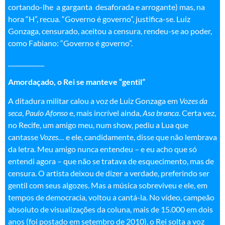
cortando-lhe a garganta desaforada e arrogante) mas, na
hora “H”, recua. “Governo é governo”, justifica-se. Luiz
Gonzaga, censurado, aceitou a censura, rendeu-se ao poder,
como Fabiano: “Governo é governo”.
____________
Amordaçado, o Rei se manteve “gentil”
A ditadura militar calou a voz de Luiz Gonzaga em
Vozes da
seca
,
Paulo Afonso
e, mais incrível ainda,
Asa branca
. Certa vez,
no Recife, um amigo meu, num show, pediu a Lua que
cantasse
Vozes…
e ele, candidamente, disse que não lembrava
da letra. Meu amigo nunca entendeu – e eu acho que só
entendi agora – que não se tratava de esquecimento, mas de
censura. O artista deixou de dizer a verdade, preferindo ser
gentil com seus algozes. Mas a música sobreviveu e ele, em
tempos de democracia, voltou a cantá-la. No vídeo, campeão
absoluto de visualizações da coluna, mais de 15.000 em dois
anos (foi postado em setembro de 2010), o Rei solta a voz