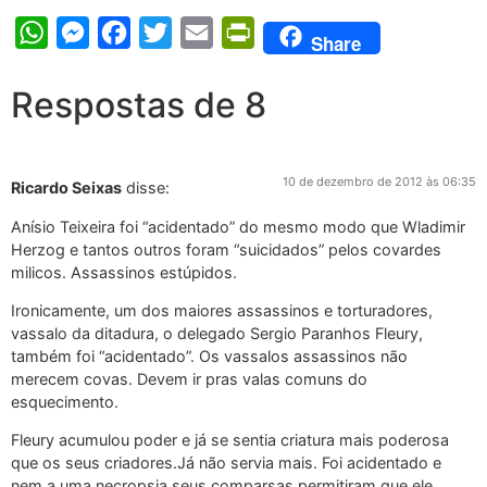
WhatsApp
Messenger
Facebook
Twitter
Email
PrintFriendly
Share
Respostas de 8
10 de dezembro de 2012 às 06:35
Ricardo Seixas
disse:
Anísio Teixeira foi “acidentado” do mesmo modo que Wladimir
Herzog e tantos outros foram “suicidados” pelos covardes
milicos. Assassinos estúpidos.
Ironicamente, um dos maiores assassinos e torturadores,
vassalo da ditadura, o delegado Sergio Paranhos Fleury,
também foi “acidentado”. Os vassalos assassinos não
merecem covas. Devem ir pras valas comuns do
esquecimento.
Fleury acumulou poder e já se sentia criatura mais poderosa
que os seus criadores.Já não servia mais. Foi acidentado e
nem a uma necropsia seus comparsas permitiram que ele