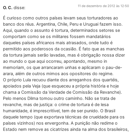
11 de dezembro de 2012 às 12:50
O. C.
disse:
É curioso como outros países levam seus torturadores ao
banco dos réus. Argentina, Chile, Peru e Uruguai fazem isso.
Aqui, quando o assunto é tortura, determinados setores se
comportam como se os militares fossem mandatários
daqueles países africanos mais atrasados, onde tudo é
permitido aos poderosos da ocasião. É fato que as manchas
da tortura jamais serão lavadas, mas é obrigação nossa dizer
ao mundo o que aqui ocorreu, apontando, mesmo in
memoriam, os que arrancaram unhas e aplicaram o pau-de-
arara, além de outros mimos aos opositores do regime.
O próprio Lula recuou diante dos arreganhos dos quartéis,
apoiados pela Veja (que esqueceu a própria história e hoje
chama a Comissão da Verdade de Comissão da Revanche).
Pelo menos Dilma tomou outro caminho. Não se trata de
revanche, mas de justiça: o crime de tortura é de lesa
humanidade, é imprescritível, tem de ser punido. O Brasil
daquele tempo (que exportava técnicas de crueldade para os
países vizinhos) nos envergonha. A punição não redime o
Estado nem remove as cicatrizes ainda na alma dos brasileiros,