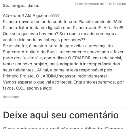
18 de dezembro de 2012 às 09:59
Só...longe...
disse:
Alô-oooô!! Alô!Alguém aí????
Planeta-ouvinte tentando contato com Planeta-emitente!!!Alô!!
Planeta-leitor tentando ligação com Planeta-autor!!! Alô…Alô!!!
Que será que está havendo? Será que o mundo começou a
acabar deletando as cabeças pensantes??
Se assim for, é mesmo hora de aproveitar a presença do
Supremo Arquiteto do Brasil, recentemente convocado a fazer
parte dos “eleitos” e, como disse O CRIADOR, em rede social,
tentar um novo projeto, mais adaptado à incompetência dos
seus habitantes…Afinal, a primeira leva responsável pelo
Primeiro Projeto, O JARDIM,fracassou redondamente!
Vamos esperar o que vai acontecer. Enquanto esperamos, por
favos, O.C., escreva algo!
Responder
Deixe aqui seu comentário
O seu endereço de e-mail não será publicado.
Campos