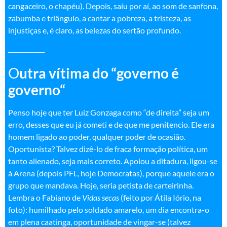
cangaceiro, o chapéu). Depois, saiu por aí, ao som de sanfona,
zabumba e triângulo, a cantar a pobreza, a tristeza, as
injustiças e, é claro, as belezas do sertão profundo
.
____________
O
utra vítima do “governo é
governo
“
Penso hoje que ter Luiz Gonzaga como “de direita” seja um
erro, desses que eu já cometi e de que me penitencio. Ele era
homem ligado ao poder, qualquer poder de ocasião.
Oportunista? Talvez dizê-lo de fraca formação política, um
tanto alienado, seja mais correto. Apoiou a ditadura, ligou-se
à Arena (depois PFL, hoje Democratas), porque aquele era o
grupo que mandava. Hoje, seria petista de carteirinha.
Lembra o Fabiano de
Vidas secas
(feito por Átila Iório, na
foto): humilhado pelo soldado amarelo, um dia encontra-o
em plena caatinga, oportunidade de vingar-se (talvez