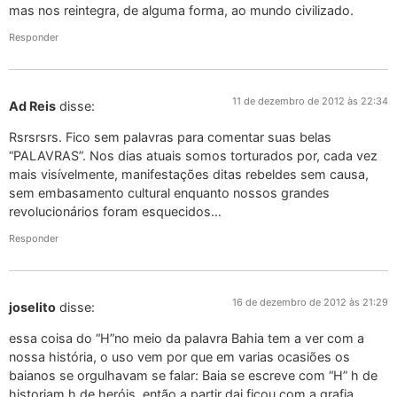
mas nos reintegra, de alguma forma, ao mundo civilizado.
Responder
11 de dezembro de 2012 às 22:34
Ad Reis
disse:
Rsrsrsrs. Fico sem palavras para comentar suas belas
“PALAVRAS”. Nos dias atuais somos torturados por, cada vez
mais visívelmente, manifestações ditas rebeldes sem causa,
sem embasamento cultural enquanto nossos grandes
revolucionários foram esquecidos…
Responder
16 de dezembro de 2012 às 21:29
joselito
disse:
essa coisa do “H”no meio da palavra Bahia tem a ver com a
nossa história, o uso vem por que em varias ocasiões os
baianos se orgulhavam se falar: Baia se escreve com “H” h de
historiam h de heróis, então a partir dai ficou com a grafia