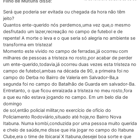
Filho de Mutuns
disse:
Será que poderia ser evitada ou chegada da hora não têm
jeito?
Quantos ente-querido nós perdemos,uma vez que,o mesmo
desfrutado um lazer,recreação no campo de futebol e de
repente! A morte o leva e o que seria só alegria no ambiente se
transforma em tristeza!
Momento este vivido no campo de ferradas,já ocorreu com
milhares de pessoas a tristeza no rosto,por acabar de perder
um ente-querido,todavia,já ocorreu duas vezes esta tristeza no
campo de futebol,ambas na década de 90, a primeira foi no
campo do Derba no Bairro de Valeria em Salvador-Ba,a
segunda foi no campo do Batalhão de Guarda em salvador-Ba.
Entretanto, o que ficou enraizada a tristeza no meu rosto,fora
a que eu não estava jogando no campo. Em um belo dia de
domingo
de sol,então policial militar,no exercício de ofício do
Policiamento Rodoviário,situado até hoje,no Bairro Nova
Itabuna. Numa kombi,conduzida por uma pessoa muito querida
e cheio de saúde,me disse que iria jogar no campo do Itabuna
Clube,era o time de Ibicaraí X Itabuna,desejei boa sorte e que