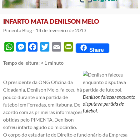
INFARTO MATA DENILSON MELO
Pimenta Blog -
14 de fevereiro de 2013
WhatsApp
Messenger
Facebook
Twitter
Email
PrintFriendly
Share
Tempo de leitura:
< 1
minuto
O presidente da ONG Oficina da
Cidadania, Denilson Melo, faleceu há
Denilson faleceu enquanto
pouco durante uma partida de
disputava partida de
futebol em Ferradas, em Itabuna. De
futebol.
acordo com as primeiras informações
obtidas pelo PIMENTA, Denilson
sofreu infarto agudo do miocárdio.
O corpo do estudante de Direito e funcionário da Empresa