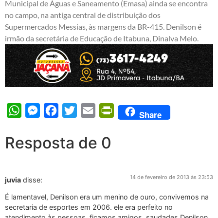
Municipal de Águas e Saneamento (Emasa) ainda se encontra
no campo, na antiga central de distribuição dos
Supermercados Messias, às margens da BR-415. Denilson é
irmão da secretária de Educação de Itabuna, Dinalva Melo.
WhatsApp
Messenger
Facebook
Twitter
Email
PrintFriendly
Share
Resposta de 0
14 de fevereiro de 2013 às 23:53
juvia
disse:
É lamentavel, Denilson era um menino de ouro, convivemos na
secretaria de esportes em 2006. ele era perfeito no
atendimento às pessoas. ficamos amigos. saudades Denilson