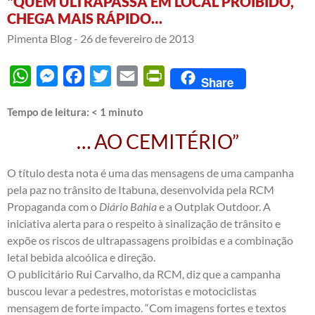
"QUEM ULTRAPASSA EM LOCAL PROIBIDO,
CHEGA MAIS RÁPIDO…
Pimenta Blog -
26 de fevereiro de 2013
WhatsApp
Messenger
Facebook
Twitter
Email
PrintFriendly
Share
Tempo de leitura:
< 1
minuto
… AO CEMITÉRIO”
O título desta nota é uma das mensagens de uma campanha
pela paz no trânsito de Itabuna, desenvolvida pela RCM
Propaganda com o
Diário Bahia
e a Outplak Outdoor. A
iniciativa alerta para o respeito à sinalização de trânsito e
expõe os riscos de ultrapassagens proibidas e a combinação
letal bebida alcoólica e direção.
O publicitário Rui Carvalho, da RCM, diz que a campanha
buscou levar a pedestres, motoristas e motociclistas
mensagem de forte impacto. “Com imagens fortes e textos