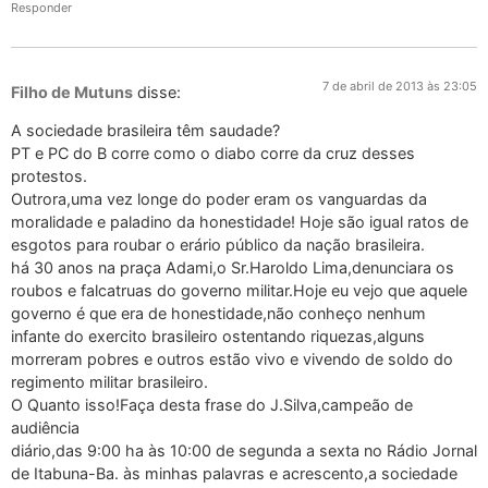
Responder
7 de abril de 2013 às 23:05
Filho de Mutuns
disse:
A sociedade brasileira têm saudade?
PT e PC do B corre como o diabo corre da cruz desses
protestos.
Outrora,uma vez longe do poder eram os vanguardas da
moralidade e paladino da honestidade! Hoje são igual ratos de
esgotos para roubar o erário público da nação brasileira.
há 30 anos na praça Adami,o Sr.Haroldo Lima,denunciara os
roubos e falcatruas do governo militar.Hoje eu vejo que aquele
governo é que era de honestidade,não conheço nenhum
infante do exercito brasileiro ostentando riquezas,alguns
morreram pobres e outros estão vivo e vivendo de soldo do
regimento militar brasileiro.
O Quanto isso!Faça desta frase do J.Silva,campeão de
audiência
diário,das 9:00 ha às 10:00 de segunda a sexta no Rádio Jornal
de Itabuna-Ba. às minhas palavras e acrescento,a sociedade