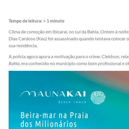
Tempo de leitura:
< 1
minuto
Clima de comoção em Ibicaraí, no sul da Bahia. Ontem à noite
Dias Cardoso (Keu) foi assassinado quando tentava colocar o
sua residência.
A polícia agora apura a motivação para o crime. Cleidson, rel
Bahia
, era conhecido no município como bom profissional e ó