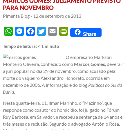
MARCOS GOMES: JULGAMENTO PREVISTO
PARA NOVEMBRO
Pimenta Blog -
12 de setembro de 2013
WhatsApp
Messenger
Facebook
Twitter
Email
PrintFriendly
Share
Tempo de leitura:
< 1
minuto
O empresário Markson
Monteiro Oliveira, conhecido como
Marcos Gomes
, deverá ir
a júri popular no dia 29 de novembro, como acusado pela
morte do vaqueiro Alexsandro Honorato, ocorrida em
dezembro de 2006. A informação é do blog
Políticos do Sul da
Bahia
.
Nesta quarta-feira, 11, Ilmar Marinho, o “Mazinho”, que
responde como coautor do homicídio, foi julgado no Fórum
Ruy Barbosa, em Salvador, e recebeu a sentença de 14 anos e
três meses de reclusão. Segundo o advogado Antônio Rosa,