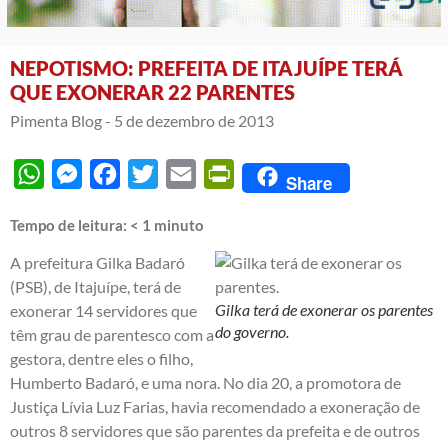
NEPOTISMO: PREFEITA DE ITAJUÍPE TERÁ
QUE EXONERAR 22 PARENTES
Pimenta Blog -
5 de dezembro de 2013
WhatsApp
Messenger
Facebook
Twitter
Email
PrintFriendly
Share
Tempo de leitura:
< 1
minuto
A prefeitura Gilka Badaró
(PSB), de Itajuípe, terá de
Gilka terá de exonerar os parentes
exonerar 14 servidores que
do governo.
têm grau de parentesco com a
gestora, dentre eles o filho,
Humberto Badaró, e uma nora. No dia 20, a promotora de
Justiça Lívia Luz Farias, havia recomendado a exoneração de
outros 8 servidores que são parentes da prefeita e de outros