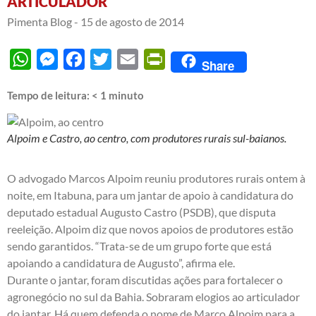
ARTICULADOR
Pimenta Blog -
15 de agosto de 2014
WhatsApp
Messenger
Facebook
Twitter
Email
PrintFriendly
Share
Tempo de leitura:
< 1
minuto
Alpoim e Castro, ao centro, com produtores rurais sul-baianos.
O advogado Marcos Alpoim reuniu produtores rurais ontem à
noite, em Itabuna, para um jantar de apoio à candidatura do
deputado estadual Augusto Castro (PSDB), que disputa
reeleição. Alpoim diz que novos apoios de produtores estão
sendo garantidos. “Trata-se de um grupo forte que está
apoiando a candidatura de Augusto”, afirma ele.
Durante o jantar, foram discutidas ações para fortalecer o
agronegócio no sul da Bahia. Sobraram elogios ao articulador
do jantar. Há quem defenda o nome de Marco Alpoim para a