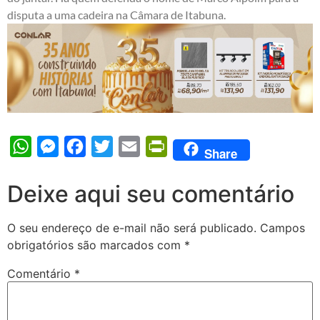
disputa a uma cadeira na Câmara de Itabuna.
WhatsApp
Messenger
Facebook
Twitter
Email
PrintFriendly
Share
Deixe aqui seu comentário
O seu endereço de e-mail não será publicado.
Campos
obrigatórios são marcados com
*
Comentário
*