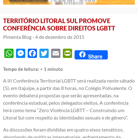
TERRITÓRIO LITORAL SUL PROMOVE
CONFERÊNCIA SOBRE DIREITOS LGBTT
Pimenta Blog -
4 de dezembro de 2015
WhatsApp
Messenger
Facebook
Twitter
Email
PrintFriendly
Share
Tempo de leitura:
< 1
minuto
A III Conferência Territorial LGBTT será realizada neste sábado
(5), em Itajuípe, a partir das 8 horas, no Colégio Polivalente. O
evento debaterá propostas que serão apresentadas, na
conferência estadual, pelos delegados eleitos. A conferência
terá como tema “Zero Violência LGBTT – Construindo um
Litoral Sul com respeito às identidades sexuais e de gênero”.
As discussões foram divididas em quatro eixos temáticos,
abordando de políticas intersetoriais, enfrentamento da