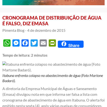
CRONOGRAMA DE DISTRIBUIÇÃO DE ÁGUA
É FALSO, DIZ EMASA
Pimenta Blog -
4 de dezembro de 2015
WhatsApp
Messenger
Facebook
Twitter
Email
PrintFriendly
Share
Tempo de leitura:
2
minutos
Itabuna enfrenta colapso no abastecimento de água (Foto Martone
Badaró).
A diretoria da Empresa Municipal de Águas e Saneamento
(Emasa) divulgou nota em que informa ser falsa a lista com
cronograma de abastecimento de água em Itabuna. O alerta foi
emitido nesta sexta (4), após várias queixas de consumidores.