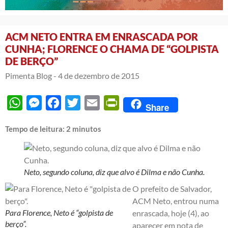
ACM NETO ENTRA EM ENRASCADA POR
CUNHA; FLORENCE O CHAMA DE “GOLPISTA
DE BERÇO”
Pimenta Blog -
4 de dezembro de 2015
WhatsApp
Messenger
Facebook
Twitter
Email
PrintFriendly
Share
Tempo de leitura:
2
minutos
Neto, segundo coluna, diz que alvo é Dilma e não Cunha.
O prefeito de Salvador,
ACM Neto, entrou numa
Para Florence, Neto é “golpista de
enrascada, hoje (4), ao
berço”.
aparecer em nota de