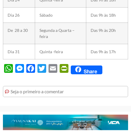
Dia 26
Sábado
Das 9h às 18h
De 28 a 30
Segunda a Quarta –
Das 9h às 20h
feira
Dia 31
Quinta -feira
Das 9h às 17h
WhatsApp
Messenger
Facebook
Twitter
Email
PrintFriendly
Share
Seja o primeiro a comentar