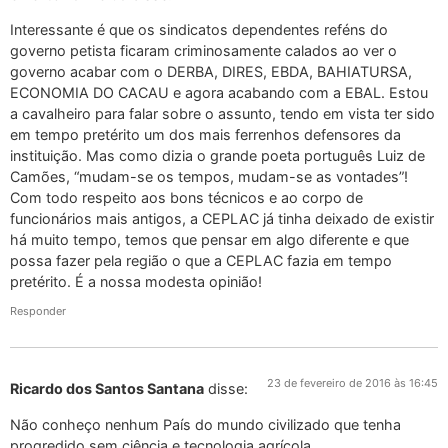
Interessante é que os sindicatos dependentes reféns do
governo petista ficaram criminosamente calados ao ver o
governo acabar com o DERBA, DIRES, EBDA, BAHIATURSA,
ECONOMIA DO CACAU e agora acabando com a EBAL. Estou
a cavalheiro para falar sobre o assunto, tendo em vista ter sido
em tempo pretérito um dos mais ferrenhos defensores da
instituição. Mas como dizia o grande poeta português Luiz de
Camões, “mudam-se os tempos, mudam-se as vontades”!
Com todo respeito aos bons técnicos e ao corpo de
funcionários mais antigos, a CEPLAC já tinha deixado de existir
há muito tempo, temos que pensar em algo diferente e que
possa fazer pela região o que a CEPLAC fazia em tempo
pretérito. É a nossa modesta opinião!
Responder
23 de fevereiro de 2016 às 16:45
Ricardo dos Santos Santana
disse:
Não conheço nenhum País do mundo civilizado que tenha
progredido sem ciência e tecnologia agrícola.