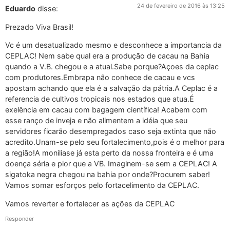
24 de fevereiro de 2016 às 13:25
Eduardo
disse:
Prezado Viva Brasil!
Vc é um desatualizado mesmo e desconhece a importancia da
CEPLAC! Nem sabe qual era a produção de cacau na Bahia
quando a V.B. chegou e a atual.Sabe porque?Açoes da ceplac
com produtores.Embrapa não conhece de cacau e vcs
apostam achando que ela é a salvação da pátria.A Ceplac é a
referencia de cultivos tropicais nos estados que atua.É
exelência em cacau com bagagem científica! Acabem com
esse ranço de inveja e não alimentem a idéia que seu
servidores ficarão desempregados caso seja extinta que não
acredito.Unam-se pelo seu fortalecimento,pois é o melhor para
a região!A moniliase já esta perto da nossa fronteira e é uma
doença séria e pior que a VB. Imaginem-se sem a CEPLAC! A
sigatoka negra chegou na bahia por onde?Procurem saber!
Vamos somar esforços pelo fortacelimento da CEPLAC.
Vamos reverter e fortalecer as ações da CEPLAC
Responder