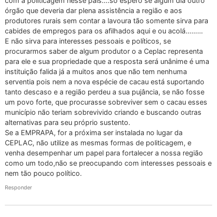
com a politicagem nesse país….só espero se algum dia outro
órgão que deveria dar plena assistência a região e aos
produtores rurais sem contar a lavoura tão somente sirva para
cabides de empregos para os afilhados aqui e ou acolá………
E não sirva para interesses pessoais e políticos, se
procurarmos saber de algum produtor o a Ceplac representa
para ele e sua propriedade que a resposta será unânime é uma
instituição falida já a muitos anos que não tem nenhuma
serventia pois nem a nova espécie de cacau está suportando
tanto descaso e a região perdeu a sua pujância, se não fosse
um povo forte, que procurasse sobreviver sem o cacau esses
município não teriam sobrevivido criando e buscando outras
alternativas para seu próprio sustento.
Se a EMPRAPA, for a próxima ser instalada no lugar da
CEPLAC, não utilize as mesmas formas de politicagem, e
venha desempenhar um papel para fortalecer a nossa região
como um todo,não se preocupando com interesses pessoais e
nem tão pouco político.
Responder