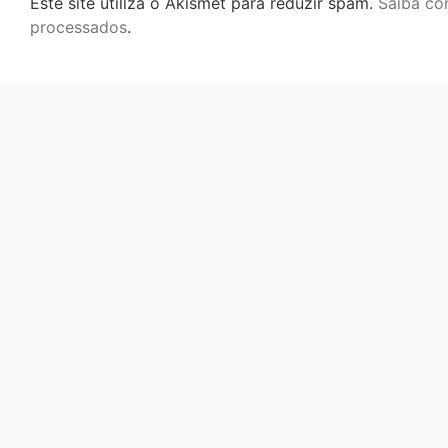
Este site utiliza o Akismet para reduzir spam.
Saiba co
processados
.