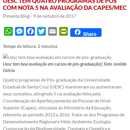
UESC TEM QUATRO PROGRAMAS DE PÓS
COM NOTA 5 NA AVALIAÇÃO DA CAPES/MEC
Pimenta Blog -
9 de outubro de 2017
WhatsApp
Messenger
Facebook
Twitter
Email
PrintFriendly
Share
Tempo de leitura:
2
minutos
Uesc tem boa avaliação em cursos de pós-graduação|| Foto Jonildo
Glória
Quatro programas de Pós-graduação da Universidade
Estadual de Santa Cruz (UESC) mantiveram ou aumentaram
seus conceitos, atingindo 5 na avaliação feita pela
Coordenação de Aperfeiçoamento de Pessoal de Nível
Superior (Capes), vinculada ao Ministério da Educação,
referente ao período 2013 a 2016. Trata-se dos Programas de
Desenvolvimento Regional e Meio Ambiente, Ecologia,
Conservação da Biodiversidade, Zoologia e Genética e