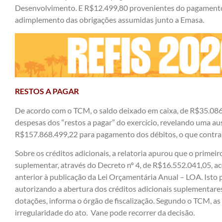
Desenvolvimento. E R$12.499,80 provenientes do pagamento 
adimplemento das obrigações assumidas junto a Emasa.
RESTOS A PAGAR
De acordo com o TCM, o saldo deixado em caixa, de R$35.086.5
despesas dos “restos a pagar” do exercício, revelando uma a
R$157.868.499,22 para pagamento dos débitos, o que contrari
Sobre os créditos adicionais, a relatoria apurou que o primeir
suplementar, através do Decreto nº 4, de R$16.552.041,05, a
anterior à publicação da Lei Orçamentária Anual – LOA. Isto p
autorizando a abertura dos créditos adicionais suplementares
dotações, informa o órgão de fiscalização. Segundo o TCM, a
irregularidade do ato. Vane pode recorrer da decisão.