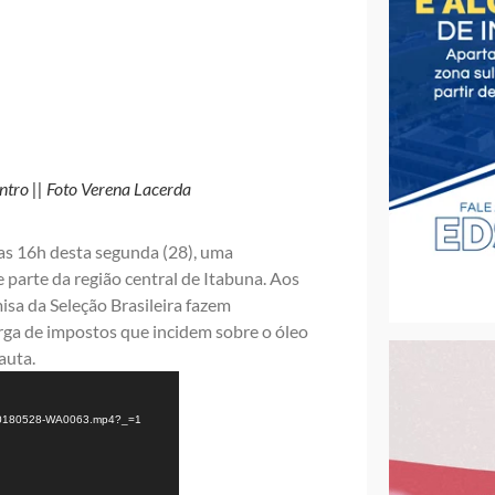
ntro || Foto Verena Lacerda
das 16h desta segunda (28), uma
 parte da região central de Itabuna. Aos
isa da Seleção Brasileira fazem
rga de impostos que incidem sobre o óleo
auta.
D-20180528-WA0063.mp4?_=1