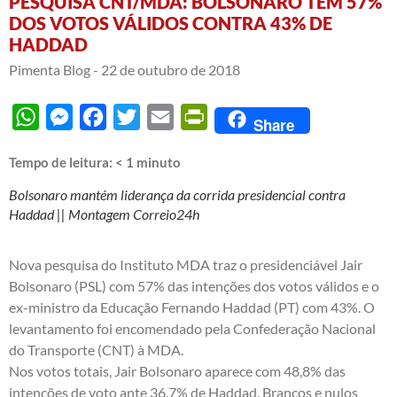
PESQUISA CNT/MDA: BOLSONARO TEM 57%
DOS VOTOS VÁLIDOS CONTRA 43% DE
HADDAD
Pimenta Blog -
22 de outubro de 2018
WhatsApp
Messenger
Facebook
Twitter
Email
PrintFriendly
Share
Tempo de leitura:
< 1
minuto
Bolsonaro mantém liderança da corrida presidencial contra
Haddad || Montagem Correio24h
Nova pesquisa do Instituto MDA traz o presidenciável Jair
Bolsonaro (PSL) com 57% das intenções dos votos válidos e o
ex-ministro da Educação Fernando Haddad (PT) com 43%. O
levantamento foi encomendado pela Confederação Nacional
do Transporte (CNT) à MDA.
Nos votos totais, Jair Bolsonaro aparece com 48,8% das
intenções de voto ante 36,7% de Haddad. Brancos e nulos