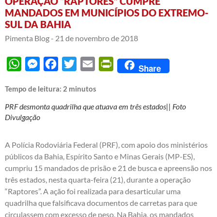
OPERAÇÃO “RAPTORES” CUMPRE
MANDADOS EM MUNICÍPIOS DO EXTREMO-
SUL DA BAHIA
Pimenta Blog -
21 de novembro de 2018
WhatsApp
Messenger
Facebook
Twitter
Email
PrintFriendly
Share
Tempo de leitura:
2
minutos
PRF desmonta quadrilha que atuava em três estados|| Foto
Divulgação
A Polícia Rodoviária Federal (PRF), com apoio dos ministérios
públicos da Bahia, Espírito Santo e Minas Gerais (MP-ES),
cumpriu 15 mandados de prisão e 21 de busca e apreensão nos
três estados, nesta quarta-feira (21), durante a operação
“Raptores”. A ação foi realizada para desarticular uma
quadrilha que falsificava documentos de carretas para que
circulassem com excesso de peso. Na Bahia, os mandados