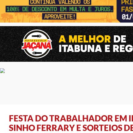
FESTA DO TRABALHADOR EM I
SINHO FERRARY E SORTEIOS D