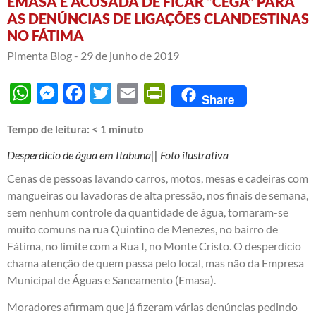
EMASA É ACUSADA DE FICAR “CEGA” PARA
AS DENÚNCIAS DE LIGAÇÕES CLANDESTINAS
NO FÁTIMA
Pimenta Blog -
29 de junho de 2019
WhatsApp
Messenger
Facebook
Twitter
Email
PrintFriendly
Share
Tempo de leitura:
< 1
minuto
Desperdício de água em Itabuna|| Foto ilustrativa
Cenas de pessoas lavando carros, motos, mesas e cadeiras com
mangueiras ou lavadoras de alta pressão, nos finais de semana,
sem nenhum controle da quantidade de água, tornaram-se
muito comuns na rua Quintino de Menezes, no bairro de
Fátima, no limite com a Rua I, no Monte Cristo. O desperdício
chama atenção de quem passa pelo local, mas não da Empresa
Municipal de Águas e Saneamento (Emasa).
Moradores afirmam que já fizeram várias denúncias pedindo