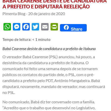
BABÁ CEARENSE DESISTE DE CANDIDATURA
A PREFEITO E DISPUTARÁ REELEIÇÃO
Pimenta Blog -
20 de janeiro de 2020
WhatsApp
Messenger
Facebook
Twitter
Email
PrintFriendly
Share
Tempo de leitura:
< 1
minuto
Babá Cearense desiste de candidatura a prefeito de Itabuna
O vereador Babá Cearense (PSL) anunciou, há pouco, a
desistência da candidatura a prefeito de Itabuna. O
comunicado foi feito uma semana depois de se tornarem
públicos os contatos do partido dele, o PSL, com o pré-
candidato a prefeito pelo PDT, Antônio Mangabeira. Babá
disputará, novamente, mandato de vereador, mas continuará
no PSL.
No comunicado, Babá diz ter conversado com a família.
“Acredito que o trabalho que desenvolvi no Legislativo,