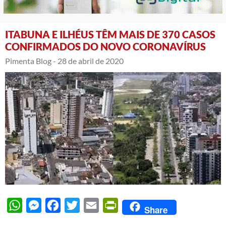
ITABUNA E ILHÉUS TÊM MAIS DE 370 CASOS
CONFIRMADOS DO NOVO CORONAVÍRUS
Pimenta Blog -
28 de abril de 2020
WhatsApp
Messenger
Facebook
Twitter
Email
PrintFriendly
Share