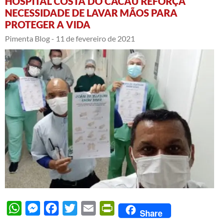
HOSPITAL COSTA DO CACAU REFORÇA
NECESSIDADE DE LAVAR MÃOS PARA
PROTEGER A VIDA
Pimenta Blog -
11 de fevereiro de 2021
WhatsApp
Messenger
Facebook
Twitter
Email
PrintFriendly
Share