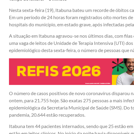
Nesta sexta-feira (19), Itabuna bateu um recorde de óbitos c
Em um período de 24 horas foram registrados oito mortes d
hospitais do município, em estado grave, após infectadas pel
A situação em Itabuna agravou-se nos últimos dias, com filas
uma vaga de leitos de Unidade de Terapia Intensiva (UTI) dos
epidemiológico desta sexta-feira, o número de pessoas que nã
O número de casos positivos de novo coronavírus disparou na
ontem, para 21.755 hoje. São exatas 275 pessoas a mais infec
epidemiológica da Secretaria Municipal de Saúde (SMS). Do to
pandemia, 20.644 estão recuperados.
Itabuna tem 44 pacientes internados, sendo que 25 estão em 
estão em leitos clínicos. No início da noite havia disponíveis 