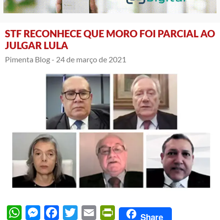
STF RECONHECE QUE MORO FOI PARCIAL AO
JULGAR LULA
Pimenta Blog -
24 de março de 2021
WhatsApp
Messenger
Facebook
Twitter
Email
PrintFriendly
Share