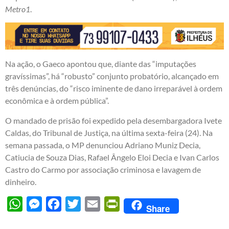
Metro1
.
Na ação, o Gaeco apontou que, diante das “imputações
gravíssimas”, há “robusto” conjunto probatório, alcançado em
três denúncias, do “risco iminente de dano irreparável à ordem
econômica e à ordem pública”.
O mandado de prisão foi expedido pela desembargadora Ivete
Caldas, do Tribunal de Justiça, na última sexta-feira (24). Na
semana passada, o MP denunciou Adriano Muniz Decia,
Catiucia de Souza Dias, Rafael Ângelo Eloi Decia e Ivan Carlos
Castro do Carmo por associação criminosa e lavagem de
dinheiro.
WhatsApp
Messenger
Facebook
Twitter
Email
PrintFriendly
Share