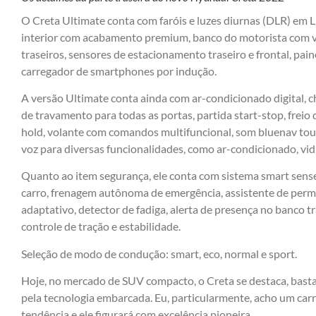
O Creta Ultimate conta com faróis e luzes diurnas (DLR) em LE
interior com acabamento premium, banco do motorista com ven
traseiros, sensores de estacionamento traseiro e frontal, paine
carregador de smartphones por indução.
A versão Ultimate conta ainda com ar-condicionado digital, 
de travamento para todas as portas, partida start-stop, frei
hold, volante com comandos multifuncional, som bluenav to
voz para diversas funcionalidades, como ar-condicionado, vid
Quanto ao item segurança, ele conta com sistema smart sens
carro, frenagem autônoma de emergência, assistente de perma
adaptativo, detector de fadiga, alerta de presença no banco tra
controle de tração e estabilidade.
Seleção de modo de condução: smart, eco, normal e sport.
Hoje, no mercado de SUV compacto, o Creta se destaca, basta
pela tecnologia embarcada. Eu, particularmente, acho um carro
tendência e ele figurará com excelência pioneira.