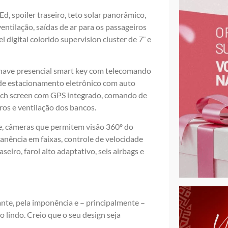
d, spoiler traseiro, teto solar panorâmico,
tilação, saídas de ar para os passageiros
l digital colorido supervision cluster de 7¨ e
chave presencial smart key com telecomando
o de estacionamento eletrônico com auto
uch screen com GPS integrado, comando de
ros e ventilação dos bancos.
e, câmeras que permitem visão 360º do
nência em faixas, controle de velocidade
seiro, farol alto adaptativo, seis airbags e
nte, pela imponência e – principalmente –
 lindo. Creio que o seu design seja