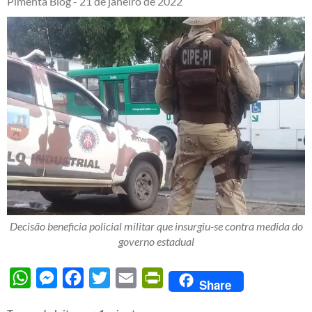
Pimenta Blog -
21 de janeiro de 2022
Decisão beneficia policial militar que insurgiu-se contra medida do
governo estadual
WhatsApp
Messenger
Facebook
Twitter
Email
PrintFriendly
Share