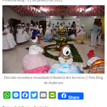
Decisão reconhece imunidade tributária dos terreiros || Foto Blog
do Anderson
WhatsApp
Messenger
Facebook
Twitter
Email
PrintFriendly
Share