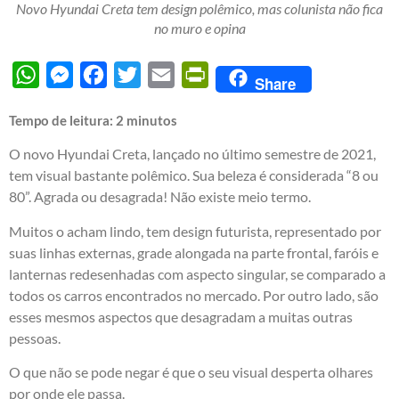
Novo Hyundai Creta tem design polêmico, mas colunista não fica
no muro e opina
WhatsApp
Messenger
Facebook
Twitter
Email
PrintFriendly
Share
Tempo de leitura:
2
minutos
O novo Hyundai Creta, lançado no último semestre de 2021,
tem visual bastante polêmico. Sua beleza é considerada “8 ou
80”. Agrada ou desagrada! Não existe meio termo.
Muitos o acham lindo, tem design futurista, representado por
suas linhas externas, grade alongada na parte frontal, faróis e
lanternas redesenhadas com aspecto singular, se comparado a
todos os carros encontrados no mercado. Por outro lado, são
esses mesmos aspectos que desagradam a muitas outras
pessoas.
O que não se pode negar é que o seu visual desperta olhares
por onde ele passa.