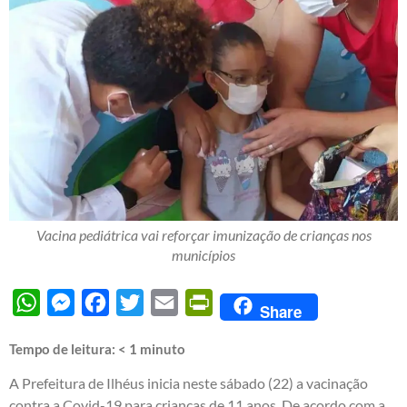
Vacina pediátrica vai reforçar imunização de crianças nos
municípios
WhatsApp
Messenger
Facebook
Twitter
Email
PrintFriendly
Share
Tempo de leitura:
< 1
minuto
A Prefeitura de Ilhéus inicia neste sábado (22) a vacinação
contra a Covid-19 para crianças de 11 anos. De acordo com a