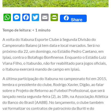
WhatsApp
Messenger
Facebook
Twitter
Email
PrintFriendly
Share
Tempo de leitura:
< 1
minuto
A volta do Itabuna Esporte Clube à Segunda Divisão do
Campeonato Baiano já tem data e local marcados. Será no
próximo dia 22, um domingo, no Estádio Pedro Caetano, em
Ipiaú, contra o Botafogo Bonfinense. Enquanto o Estádio Luiz
Viana Filho, o Itabunão, não for reabilitado para jogos oficiais,
o Itabuna exercerá mando de campo em Ipiaú.
A última participação do Itabuna no campeonato foi em 2015,
lembra o presidente do clube, Rodrigo Xavier, Digão, ao falar
sobre o Projeto de Retorno ao Futebol Profissional, que será
lançado nesta segunda-feira (2), às 18h, na Associação Atlética
do Banco do Brasil (AABB). No lançamento, o clube também
vai formalizar os contratos de patrocínio da Buriti e do