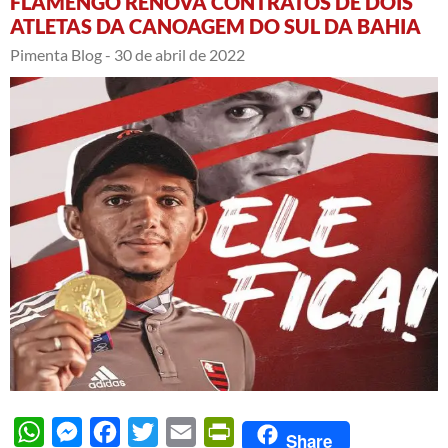
FLAMENGO RENOVA CONTRATOS DE DOIS
ATLETAS DA CANOAGEM DO SUL DA BAHIA
Pimenta Blog -
30 de abril de 2022
WhatsApp
Messenger
Facebook
Twitter
Email
PrintFriendly
Share