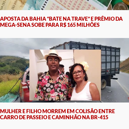
APOSTA DA BAHIA “BATE NA TRAVE” E PRÊMIO DA
MEGA-SENA SOBE PARA R$ 165 MILHÕES
MULHER E FILHO MORREM EM COLISÃO ENTRE
CARRO DE PASSEIO E CAMINHÃO NA BR-415