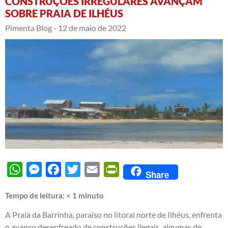
CONSTRUÇÕES IRREGULARES AVANÇAM
SOBRE PRAIA DE ILHÉUS
Pimenta Blog -
12 de maio de 2022
WhatsApp
Messenger
Facebook
Twitter
Email
PrintFriendly
Share
Tempo de leitura:
< 1
minuto
A Praia da Barrinha, paraíso no litoral norte de Ilhéus, enfrenta
o avanço desenfreado de construções ilegais, algumas de