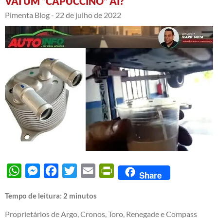
VAI UM “CAPUCCINO” AÍ?
Pimenta Blog -
22 de julho de 2022
WhatsApp
Messenger
Facebook
Twitter
Email
PrintFriendly
Share
Tempo de leitura:
2
minutos
Proprietários de Argo, Cronos, Toro, Renegade e Compass