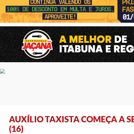
AUXÍLIO TAXISTA COMEÇA A S
(16)