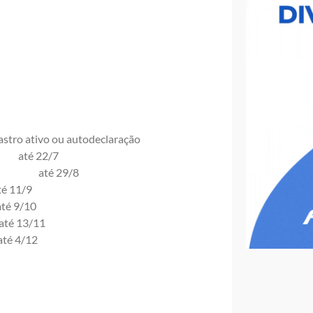
o ou autodeclaração
até 22/7
bro) até 29/8
1/9
/10
3/11
/12