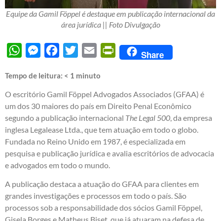
Equipe da Gamil Föppel é destaque em publicação internacional da
área jurídica || Foto Divulgação
WhatsApp
Messenger
Facebook
Twitter
Email
PrintFriendly
Share
Tempo de leitura:
< 1
minuto
O escritório Gamil Föppel Advogados Associados (GFAA) é
um dos 30 maiores do país em Direito Penal Econômico
segundo a publicação internacional
The Legal 500
, da empresa
inglesa Legalease Ltda., que tem atuação em todo o globo.
Fundada no Reino Unido em 1987, é especializada em
pesquisa e publicação jurídica e avalia escritórios de advocacia
e advogados em todo o mundo.
A publicação destaca a atuação do GFAA para clientes em
grandes investigações e processos em todo o país. São
processos sob a responsabilidade dos sócios Gamil Föppel,
Gisela Borges e Matheus Biset, que já atuaram na defesa de