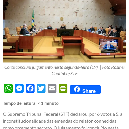
Corte concluiu julgamento nesta segunda-feira (19) || Foto Rosinei
Coutinho/STF
WhatsApp
Messenger
Facebook
Twitter
Email
PrintFriendly
Share
Tempo de leitura:
< 1
minuto
O Supremo Tribunal Federal (STF) declarou, por 6 votos a 5, a
inconstitucionalidade das emendas do relator, conhecidas
como orçamento secreto. O julgamento foi concluído nesta