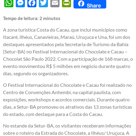
WhatsApp
Messenger
Facebook
Twitter
Email
PrintFriendly
Share
Tempo de leitura:
2
minutos
A zona turística Costa do Cacau, que inclui municípios como
Itacaré, Ilhéus, Canavieiras, Maraú, Uruçuca e Una, foi um dos
destaques apresentados pela Secretaria de Turismo da Bahia
(Setur-BA) no Festival Internacional do Chocolate e Cacau –
Chocolat São Paulo 2022. Com a participação de 168 marcas, o
evento movimentou R$ 5 milhões em negócio durante quatro
dias, segundo os organizadores.
O Festival Internacional do Chocolate e Cacau foi realizado no
Centro de Convenções Anhembi, na capital paulista, com
exposições, workshops e acordos comerciais. Durante quatro
dias, a Setur-BA promoveu os atrativos das 13 zonas turísticas
do estado, com destaque para a Costa do Cacau.
No estande da Setur-BA, os visitantes receberam informações
sobre o roteiro da Estrada do Chocolate, a Ilhéus/ Uruçuca. A