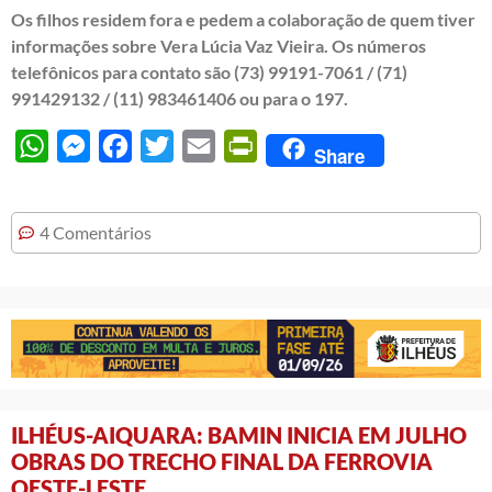
Os filhos residem fora e pedem a colaboração de quem tiver
informações sobre Vera Lúcia Vaz Vieira. Os números
telefônicos para contato são (73) 99191-7061 / (71)
991429132 / (11) 983461406 ou para o 197.
WhatsApp
Messenger
Facebook
Twitter
Email
PrintFriendly
Share
4 Comentários
ILHÉUS-AIQUARA: BAMIN INICIA EM JULHO
OBRAS DO TRECHO FINAL DA FERROVIA
OESTE-LESTE