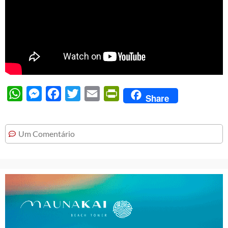
WhatsApp
Messenger
Facebook
Twitter
Email
PrintFriendly
Share
Um Comentário