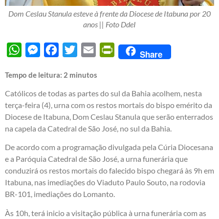
Dom Ceslau Stanula esteve à frente da Diocese de Itabuna por 20
anos || Foto DdeI
WhatsApp
Messenger
Facebook
Twitter
Email
PrintFriendly
Share
Tempo de leitura:
2
minutos
Católicos de todas as partes do sul da Bahia acolhem, nesta
terça-feira (4), urna com os restos mortais do bispo emérito da
Diocese de Itabuna, Dom Ceslau Stanula que serão enterrados
na capela da Catedral de São José, no sul da Bahia.
De acordo com a programação divulgada pela Cúria Diocesana
e a Paróquia Catedral de São José, a urna funerária que
conduzirá os restos mortais do falecido bispo chegará às 9h em
Itabuna, nas imediações do Viaduto Paulo Souto, na rodovia
BR-101, imediações do Lomanto.
Às 10h, terá inicio a visitação pública à urna funerária com as