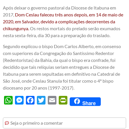
Após deixar o governo pastoral da Diocese de Itabuna em
2017,
Dom Ceslau faleceu três anos depois, em 14 de maio de
2020, em Salvador, devido a complicações decorrentes da
chikungunya.
Os restos mortais do prelado serão exumados
nesta sexta-feira, dia 30 para a preparação do traslado.
Segundo explicou o bispo Dom Carlos Alberto, em consenso
com superiores da Congregação do Santíssimo Redentor
(Redentoristas) da Bahia, da qual o bispo era confrade, foi
decidido que tais relíquias seriam entregues a Diocese de
Itabuna para serem sepultadas em definitivo na Catedral de
São José, onde Ceslau Stanula foi titular como o 4º bispo
diocesano por 20 anos (1997-2017).
WhatsApp
Messenger
Facebook
Twitter
Email
PrintFriendly
Share
Seja o primeiro a comentar