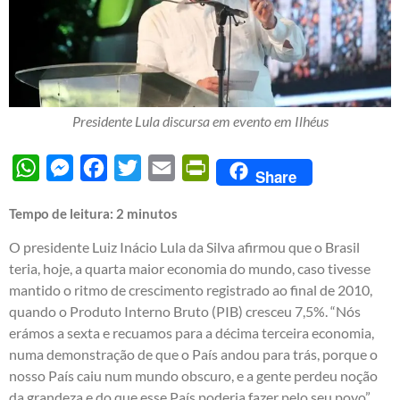
Presidente Lula discursa em evento em Ilhéus
WhatsApp
Messenger
Facebook
Twitter
Email
PrintFriendly
Share
Tempo de leitura:
2
minutos
O presidente Luiz Inácio Lula da Silva afirmou que o Brasil
teria, hoje, a quarta maior economia do mundo, caso tivesse
mantido o ritmo de crescimento registrado ao final de 2010,
quando o Produto Interno Bruto (PIB) cresceu 7,5%. “Nós
erámos a sexta e recuamos para a décima terceira economia,
numa demonstração de que o País andou para trás, porque o
nosso País caiu num mundo obscuro, e a gente perdeu noção
da grandeza e do que esse País poderia fazer pelo seu povo”,