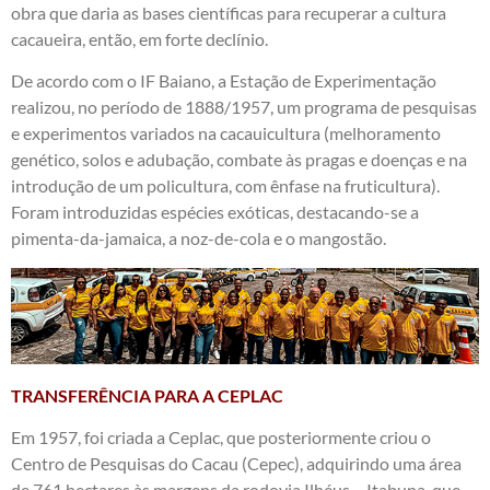
obra que daria as bases científicas para recuperar a cultura
cacaueira, então, em forte declínio.
De acordo com o IF Baiano, a Estação de Experimentação
realizou, no período de 1888/1957, um programa de pesquisas
e experimentos variados na cacauicultura (melhoramento
genético, solos e adubação, combate às pragas e doenças e na
introdução de um policultura, com ênfase na fruticultura).
Foram introduzidas espécies exóticas, destacando-se a
pimenta-da-jamaica, a noz-de-cola e o mangostão.
TRANSFERÊNCIA PARA A CEPLAC
Em 1957, foi criada a Ceplac, que posteriormente criou o
Centro de Pesquisas do Cacau (Cepec), adquirindo uma área
de 761 hectares às margens da rodovia Ilhéus – Itabuna, que